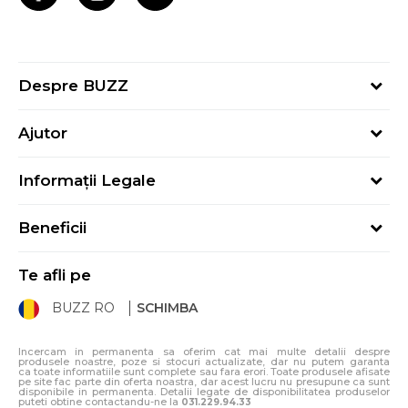
Despre BUZZ
Despre noi
Ajutor
Hai în echipa noastră
Întrebări frecvente
Contact
Informații Legale
Cum cumpăr
Magazine
Termeni și Condiții
Cum mă înregistrez
Blog
Beneficii
Politica de Confidențialitate
Retur
Sport&Bonus - Detalii
Politica Cookie
Starea comenzii
Te afli pe
Sport&Bonus - Regulament
ANPC
Procedura de retur
BUZZ RO
SCHIMBA
Card Cadou
ANPC – SAL
Condiții de livrare
Klarna - 3 rate fără dobândă
Incercam in permanenta sa oferim cat mai multe detalii despre
produsele noastre, poze si stocuri actualizate, dar nu putem garanta
ca toate informatiile sunt complete sau fara erori. Toate produsele afisate
pe site fac parte din oferta noastra, dar acest lucru nu presupune ca sunt
disponibile in permanenta. Detalii legate de disponibilitatea produselor
puteti obtine contactandu-ne la
031.229.94.33