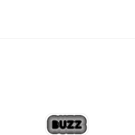
76,79
RON