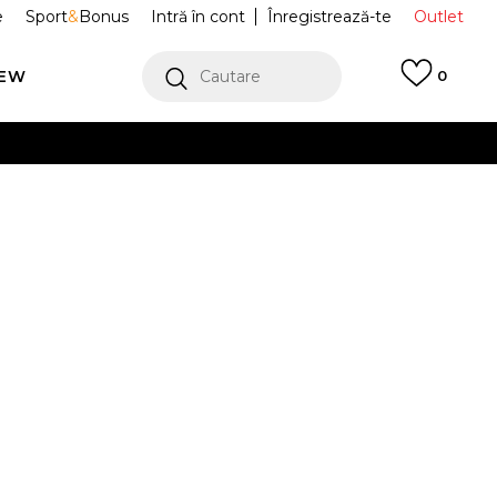
e
Sport
&
Bonus
Intră în cont
Înregistrează-te
Outlet
REW
Cautare
0
erCard!
cu Klarna
VEZI MAI MULT
api BRASIL
4.110.850-5983
42
45-46
42
45-46