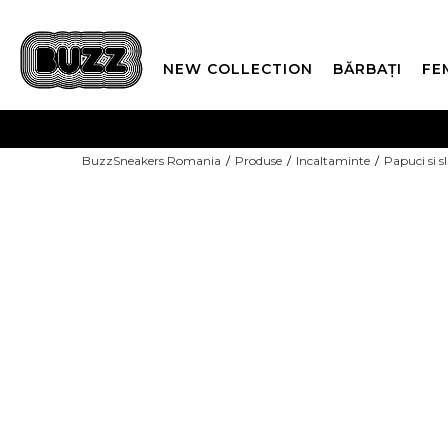
NEW COLLECTION
BĂRBAȚI
FE
PLATA
BuzzSneakers Romania
Produse
Incaltaminte
Papuci si s
CUMPĂRĂ ACUM, PLAT