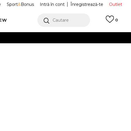
e
Sport
&
Bonus
Intră în cont
Înregistrează-te
Outlet
REW
Cautare
0
erCard!
cu Klarna
VEZI MAI MULT
 BUZZ SOCKS
BZE243U304-Z4
Alertă preț redus