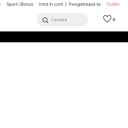
e
Sport
&
Bonus
Intră în cont
Înregistrează-te
Outlet
Cautare
0
erCard!
cu Klarna
VEZI MAI MULT
 STRIPE SOCKS
BZE253U300-10
Alertă preț redus