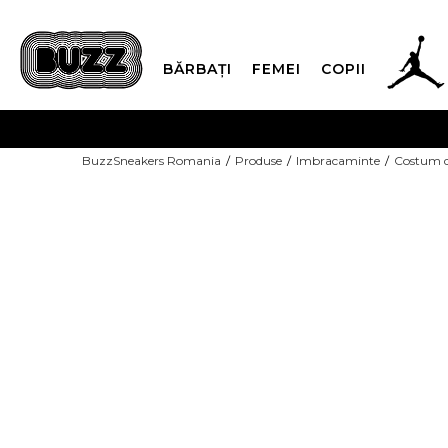
BĂRBAȚI
FEMEI
COPII
PLATA
BuzzSneakers Romania
Produse
Imbracaminte
Costum d
CUMPĂRĂ ACUM, PLAT