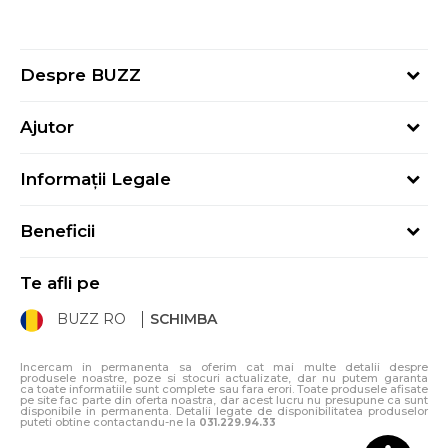
Despre BUZZ
Despre noi
Ajutor
Hai în echipa noastră
Întrebări frecvente
Contact
Informații Legale
Cum cumpăr
Magazine
Termeni și Condiții
Cum mă înregistrez
Blog
Beneficii
Politica de Confidențialitate
Retur
Sport&Bonus - Detalii
Politica Cookie
Starea comenzii
Te afli pe
Sport&Bonus - Regulament
ANPC
Procedura de retur
BUZZ RO
SCHIMBA
Card Cadou
ANPC – SAL
Condiții de livrare
Klarna - 3 rate fără dobândă
Incercam in permanenta sa oferim cat mai multe detalii despre
produsele noastre, poze si stocuri actualizate, dar nu putem garanta
ca toate informatiile sunt complete sau fara erori. Toate produsele afisate
pe site fac parte din oferta noastra, dar acest lucru nu presupune ca sunt
disponibile in permanenta. Detalii legate de disponibilitatea produselor
puteti obtine contactandu-ne la
031.229.94.33