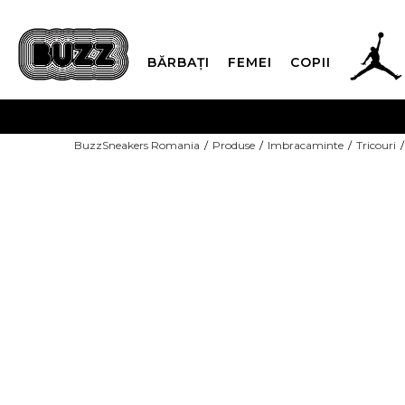
BĂRBAȚI
FEMEI
COPII
PLATA
BuzzSneakers Romania
Produse
Imbracaminte
Tricouri
CUMPĂRĂ ACUM, PLAT
-20% COD NIKE