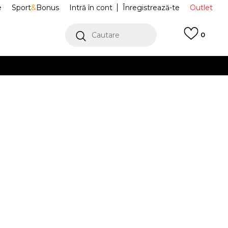
e
Sport
&
Bonus
Intră în cont
Înregistrează-te
Outlet
Cautare
0
erCard!
cu Klarna
VEZI MAI MULT
 Max90
FZ5399-370
Alertă preț redus