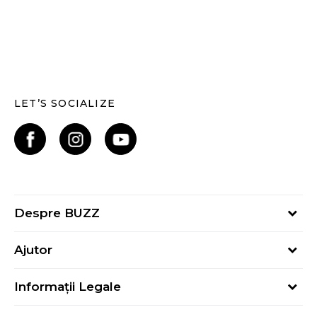
LET’S SOCIALIZE
Despre BUZZ
Despre noi
Ajutor
Hai în echipa noastră
Întrebări frecvente
Contact
Informații Legale
Cum cumpăr
Magazine
Termeni și Condiții