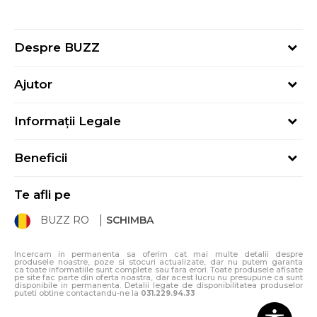
Despre BUZZ
Despre noi
Ajutor
Hai în echipa noastră
Întrebări frecvente
Contact
Informații Legale
Cum cumpăr
Magazine
Termeni și Condiții
Cum mă înregistrez
Blog
Beneficii
Politica de Confidențialitate
Retur
Sport&Bonus - Detalii
Politica Cookie
Starea comenzii
Te afli pe
Sport&Bonus - Regulament
ANPC
Procedura de retur
BUZZ RO
SCHIMBA
Card Cadou
ANPC – SAL
Condiții de livrare
Klarna - 3 rate fără dobândă
Incercam in permanenta sa oferim cat mai multe detalii despre
produsele noastre, poze si stocuri actualizate, dar nu putem garanta
ca toate informatiile sunt complete sau fara erori. Toate produsele afisate
pe site fac parte din oferta noastra, dar acest lucru nu presupune ca sunt
disponibile in permanenta. Detalii legate de disponibilitatea produselor
puteti obtine contactandu-ne la
031.229.94.33