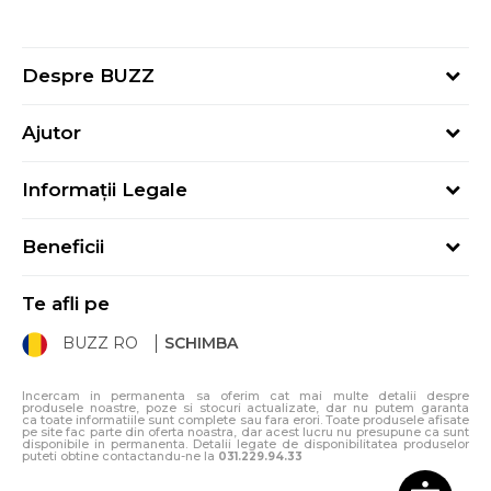
Despre BUZZ
Despre noi
Ajutor
Hai în echipa noastră
Întrebări frecvente
Contact
Informații Legale
Cum cumpăr
Magazine
Termeni și Condiții
Cum mă înregistrez
Blog
Beneficii
Politica de Confidențialitate
Retur
Sport&Bonus - Detalii
Politica Cookie
Starea comenzii
Te afli pe
Sport&Bonus - Regulament
ANPC
Procedura de retur
BUZZ RO
SCHIMBA
Card Cadou
ANPC – SAL
Condiții de livrare
Klarna - 3 rate fără dobândă
Incercam in permanenta sa oferim cat mai multe detalii despre
produsele noastre, poze si stocuri actualizate, dar nu putem garanta
ca toate informatiile sunt complete sau fara erori. Toate produsele afisate
pe site fac parte din oferta noastra, dar acest lucru nu presupune ca sunt
disponibile in permanenta. Detalii legate de disponibilitatea produselor
puteti obtine contactandu-ne la
031.229.94.33