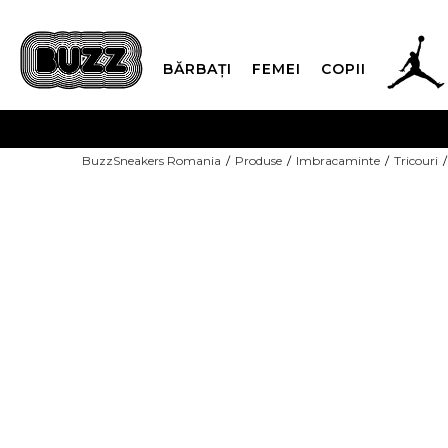
BĂRBAȚI
FEMEI
COPII
PLATA
BuzzSneakers Romania
Produse
Imbracaminte
Tricouri
CUMPĂRĂ ACUM, PLAT