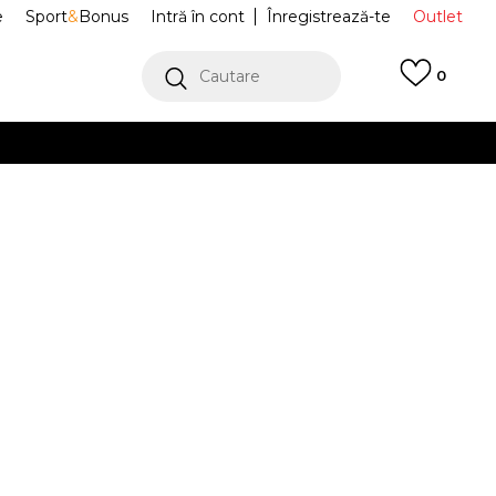
e
Sport
&
Bonus
Intră în cont
Înregistrează-te
Outlet
Cautare
0
erCard!
cu Klarna
VEZI MAI MULT
 DOT UNISEX T-
DTA251U810-10
Alertă preț redus