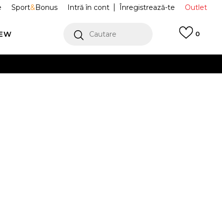
e
Sport
&
Bonus
Intră în cont
Înregistrează-te
Outlet
REW
Cautare
0
erCard!
cu Klarna
VEZI MAI MULT
Air
HM0185-013
Alertă preț redus