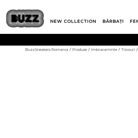
NEW COLLECTION
BĂRBAȚI
FE
PLATA
BuzzSneakers Romania
Produse
Imbracaminte
Tricouri
CUMPĂRĂ ACUM, PLAT
-10% COD NIKE