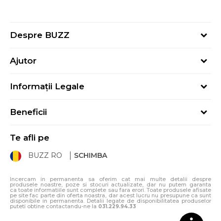
Despre BUZZ
Despre noi
Ajutor
Hai în echipa noastră
Întrebări frecvente
Contact
Informații Legale
Cum cumpăr
Magazine
Termeni și Condiții
Cum mă înregistrez
Blog
Beneficii
Politica de Confidențialitate
Retur
Sport&Bonus - Detalii
Politica Cookie
Starea comenzii
Te afli pe
Sport&Bonus - Regulament
ANPC
Procedura de retur
BUZZ RO
SCHIMBA
Card Cadou
ANPC – SAL
Condiții de livrare
Klarna - 3 rate fără dobândă
Incercam in permanenta sa oferim cat mai multe detalii despre
produsele noastre, poze si stocuri actualizate, dar nu putem garanta
ca toate informatiile sunt complete sau fara erori. Toate produsele afisate
pe site fac parte din oferta noastra, dar acest lucru nu presupune ca sunt
disponibile in permanenta. Detalii legate de disponibilitatea produselor
puteti obtine contactandu-ne la
031.229.94.33