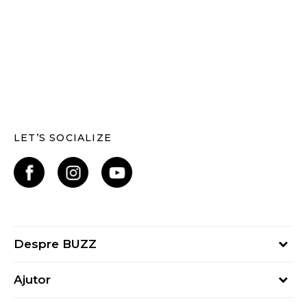
LET’S SOCIALIZE
Despre BUZZ
Despre noi
Ajutor
Hai în echipa noastră
Întrebări frecvente