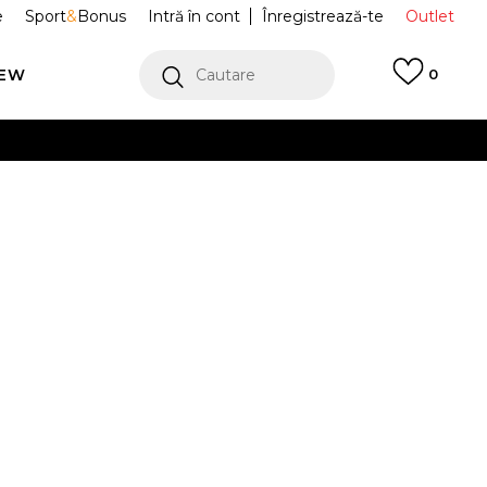
e
Sport
&
Bonus
Intră în cont
Înregistrează-te
Outlet
REW
Cautare
0
erCard!
cu Klarna
VEZI MAI MULT
uri Jordan
IF3014-010
Alertă preț redus