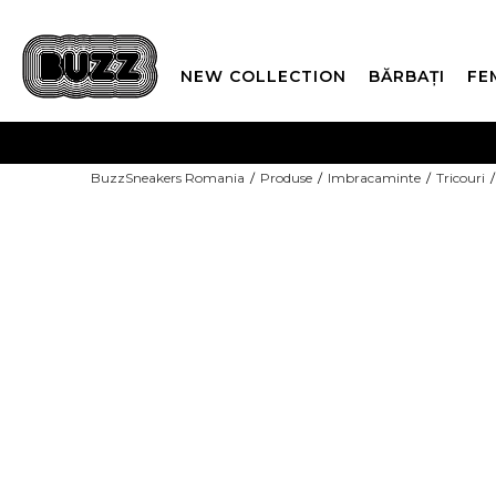
NEW COLLECTION
BĂRBAȚI
FE
PLATA
BuzzSneakers Romania
Produse
Imbracaminte
Tricouri
CUMPĂRĂ ACUM, PLAT
-10% COD NIKE