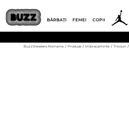
BĂRBAȚI
FEMEI
COPII
PLATA
BuzzSneakers Romania
Produse
Imbracaminte
Tricouri
CUMPĂRĂ ACUM, PLAT
-10% COD NIKE