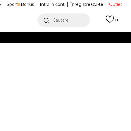
e
Sport
&
Bonus
Intră în cont
Înregistrează-te
Outlet
Cautare
0
erCard!
cu Klarna
VEZI MAI MULT
 Sportswear
IH1159-320
Alertă preț redus