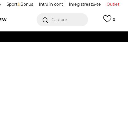
e
Sport
&
Bonus
Intră în cont
Înregistrează-te
Outlet
REW
Cautare
0
erCard!
cu Klarna
VEZI MAI MULT
uri Break
95F605-G0T
Alertă preț redus