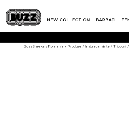
NEW COLLECTION
BĂRBAȚI
FE
PLATA
BuzzSneakers Romania
Produse
Imbracaminte
Tricouri
CUMPĂRĂ ACUM, PLAT
-40% COD NIKE