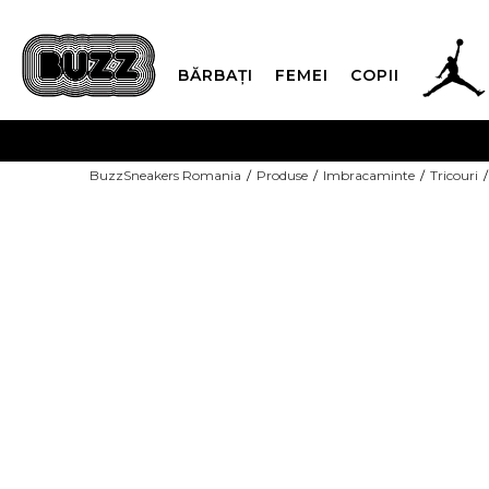
BĂRBAȚI
FEMEI
COPII
PLATA
BuzzSneakers Romania
Produse
Imbracaminte
Tricouri
CUMPĂRĂ ACUM, PLAT