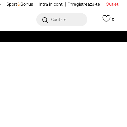
e
Sport
&
Bonus
Intră în cont
Înregistrează-te
Outlet
Cautare
0
erCard!
cu Klarna
VEZI MAI MULT
 Tricouri
MT62R4SW-DNT
06 T-Shirt
Alertă preț redus