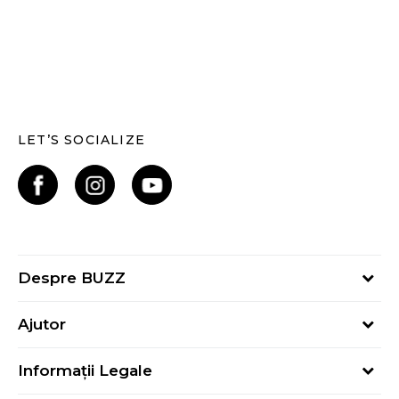
LET’S SOCIALIZE
Despre BUZZ
Despre noi
Ajutor
Hai în echipa noastră
Întrebări frecvente
Contact
Informații Legale
Cum cumpăr
Magazine