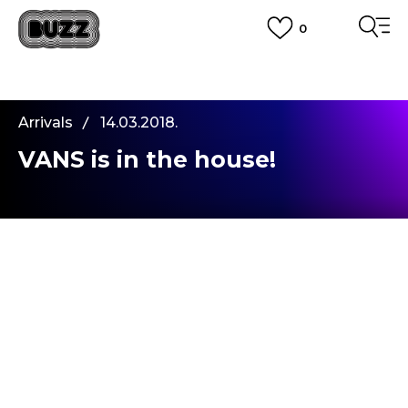
0
PLATA CU CARDUL
Plateste in siguranta cu cardul Visa sau MasterCard!
CUMPĂRĂ ACUM, PLATESTE MAI TÂRZIU
3 rate fără dobândă fără card de credit cu Klarna
Arrivals
14.03.2018.
VEZI MAI MULT
VANS is in the house!
Salut! A trecut o perioada lunga de la ultImul
meu articol, insa cu un bun motiv. Am asteptat
momentul potrivit, si in cele din urma a sosit. E
vorba despre un lucru pe care l-am dorit si l-am
asteptat mult timp: VANS a sosit in BUZZ! Sunt
foarte bucuroasa!
VANS
este un brand american infiintat in 1966.