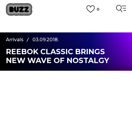
0
PLATA CU CARDUL
Plateste in siguranta cu cardul Visa sau MasterCard!
CUMPĂRĂ ACUM, PLATESTE MAI TÂRZIU
3 rate fără dobândă fără card de credit cu Klarna
Arrivals
03.09.2018.
VEZI MAI MULT
REEBOK CLASSIC BRINGS
NEW WAVE OF NOSTALGY
WITH RAPIDE DESIGN