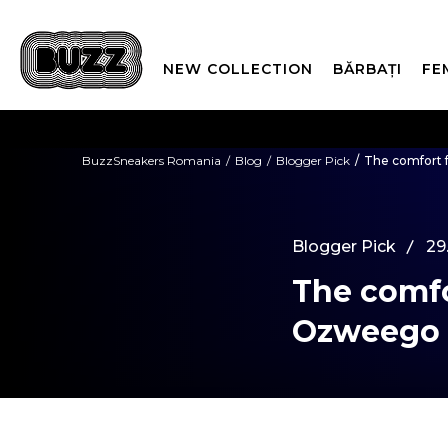
NEW COLLECTION
BĂRBAȚI
FE
PLATA
BuzzSneakers Romania
Blog
Blogger Pick
The comfort f
CUMPĂRĂ ACUM, PLAT
Blogger Pick
29
The comfo
Ozweego 