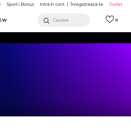
e
Sport
&
Bonus
Intră în cont
Înregistrează-te
Outlet
REW
Cautare
0
erCard!
cu Klarna
VEZI MAI MULT