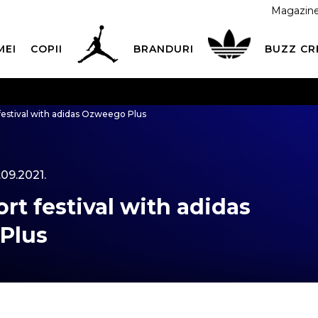
Magazin
MEI
COPII
BRANDURI
BUZZ C
 CU CARDUL
Plateste in siguranta cu cardul Visa sau Mast
estival with adidas Ozweego Plus
ESTE MAI TÂRZIU
3 rate fără dobândă fără card de credit 
.09.2021.
rt festival with adidas
Plus