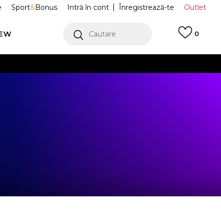
e
Sport
&
Bonus
Intră în cont
Înregistrează-te
Outlet
REW
Cautare
0
erCard!
cu Klarna
VEZI MAI MULT