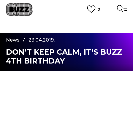
0
PLATA CU CARDUL
Plateste in siguranta cu cardul Visa sau MasterCard!
CUMPĂRĂ ACUM, PLATESTE MAI TÂRZIU
3 rate fără dobândă fără card de credit cu Klarna
News
23.04.2019.
VEZI MAI MULT
DON’T KEEP CALM, IT’S BUZZ
4TH BIRTHDAY
Sneaker station
celebreaza
diversitatea,
autenticitatea, stilul unic si motto-ul
“Be
Yourself”
.
De aceea, am pregatit o campanie pentru
cea
de-a patra aniversare
. Ni s-au alaturat oameni
deschisi, frumosi, cu spirit liber, indiferent de job-
ul lor, intr-un video care te invita sa te bucuri