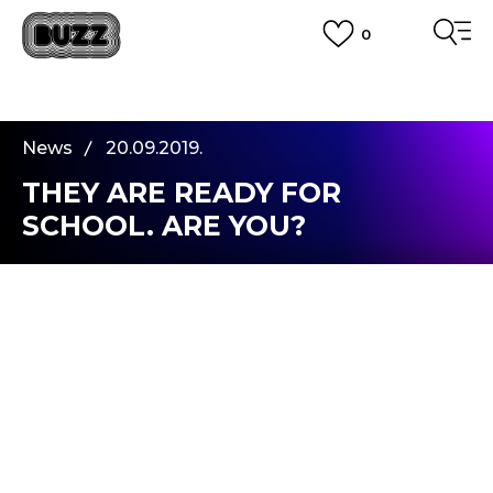
0
PLATA CU CARDUL
Plateste in siguranta cu cardul Visa sau MasterCard!
CUMPĂRĂ ACUM, PLATESTE MAI TÂRZIU
3 rate fără dobândă fără card de credit cu Klarna
News
20.09.2019.
VEZI MAI MULT
THEY ARE READY FOR
SCHOOL. ARE YOU?
Am putea spune despre ei ca s-au nascut
pregatiti. Va prezentam Buzz Golden Kids - copiii
“de aur” din noua noastra campanie Ready for
School.
Sunt tineri, inteligenti, autentici, cool si de
success; intr-un singur cuvant, putem spune