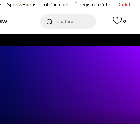
e
Sport
&
Bonus
Intră în cont
Înregistrează-te
Outlet
REW
Cautare
0
erCard!
cu Klarna
VEZI MAI MULT