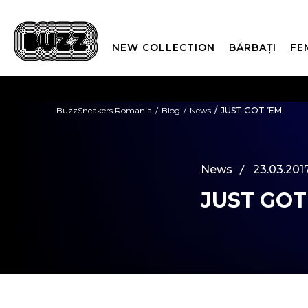
NEW COLLECTION
BĂRBAȚI
FE
PLATA
BuzzSneakers Romania
Blog
News
JUST GOT ’EM
CUMPĂRĂ ACUM, PLAT
News
23.03.2017
JUST GOT