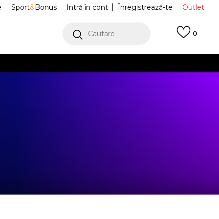
e
Sport
&
Bonus
Intră în cont
Înregistrează-te
Outlet
Cautare
0
erCard!
cu Klarna
VEZI MAI MULT