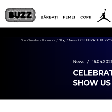
BĂRBAȚI
FEMEI
COPII
PLATA
BuzzSneakers Romania
Blog
News
CELEBRATE BUZZ’S 
CUMPĂRĂ ACUM, PLAT
News
16.04.2021
CELEBRAT
SHOW US 