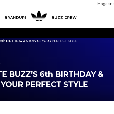
Magazin
BRANDURI
BUZZ CREW
 CU CARDUL
Plateste in siguranta cu cardul Visa sau Mast
6th BIRTHDAY & SHOW US YOUR PERFECT STYLE
ESTE MAI TÂRZIU
3 rate fără dobândă fără card de credit 
.
E BUZZ’S 6th BIRTHDAY &
YOUR PERFECT STYLE