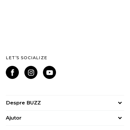
LET’S SOCIALIZE
Despre BUZZ
Despre noi
Ajutor
Hai în echipa noastră
Întrebări frecvente