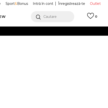
e
Sport
&
Bonus
Intră în cont
Înregistrează-te
Outlet
REW
Cautare
0
erCard!
cu Klarna
VEZI MAI MULT
ace Adicolor
HN5899
bird Primeblue
Alertă preț redus