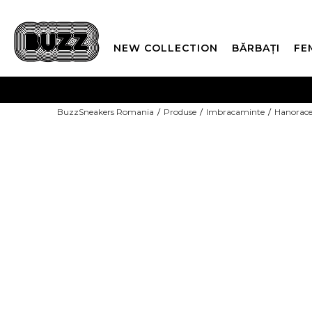
NEW COLLECTION
BĂRBAȚI
FE
PLATA
BuzzSneakers Romania
Produse
Imbracaminte
Hanorac
CUMPĂRĂ ACUM, PLAT