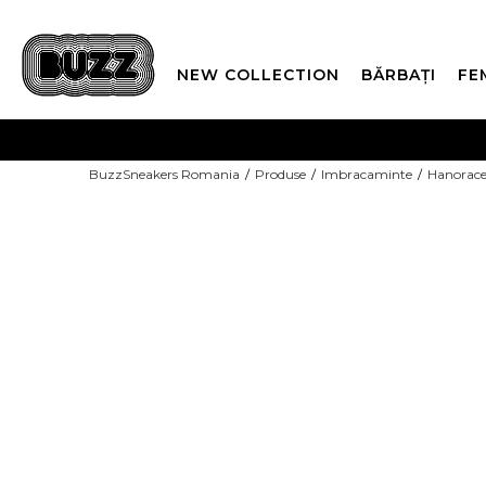
NEW COLLECTION
BĂRBAȚI
FE
PLATA
BuzzSneakers Romania
Produse
Imbracaminte
Hanorac
CUMPĂRĂ ACUM, PLAT