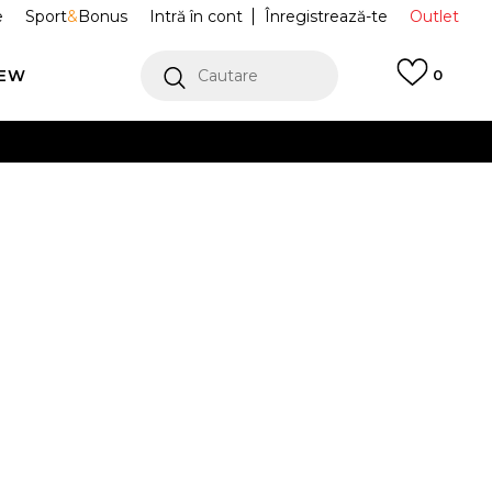
e
Sport
&
Bonus
Intră în cont
Înregistrează-te
Outlet
REW
Cautare
0
erCard!
cu Klarna
VEZI MAI MULT
race ANIMAL
IJ7773
Alertă preț redus