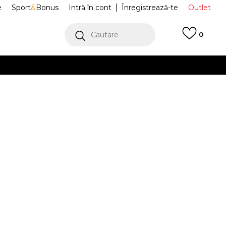
e
Sport
&
Bonus
Intră în cont
Înregistrează-te
Outlet
Cautare
0
erCard!
cu Klarna
VEZI MAI MULT
 Pantofi Sport
M1000MEG
Alertă preț redus