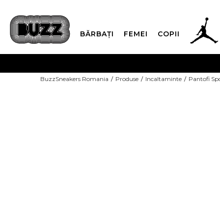
BĂRBAȚI
FEMEI
COPII
PLATA
BuzzSneakers Romania
Produse
Incaltaminte
Pantofi Sp
CUMPĂRĂ ACUM, PLAT