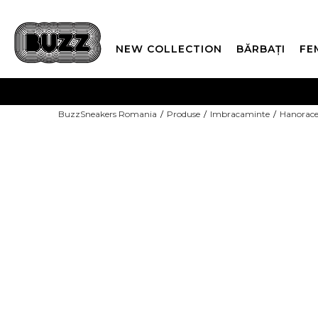
NEW COLLECTION
BĂRBAȚI
FE
PLATA
BuzzSneakers Romania
Produse
Imbracaminte
Hanorac
CUMPĂRĂ ACUM, PLAT