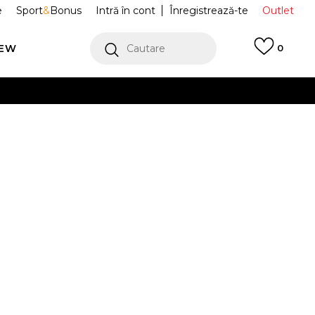
e
Sport
&
Bonus
Intră în cont
Înregistrează-te
Outlet
REW
Cautare
0
erCard!
cu Klarna
VEZI MAI MULT
orace ELLESSE
ELA241F620-05
DY
Alertă preț redus