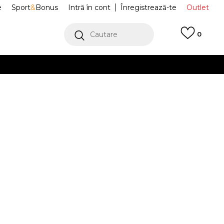
e
Sport
&
Bonus
Intră în cont
Înregistrează-te
Outlet
Cautare
0
erCard!
cu Klarna
VEZI MAI MULT
orace LADIES
ELA241F620-92
Alertă preț redus