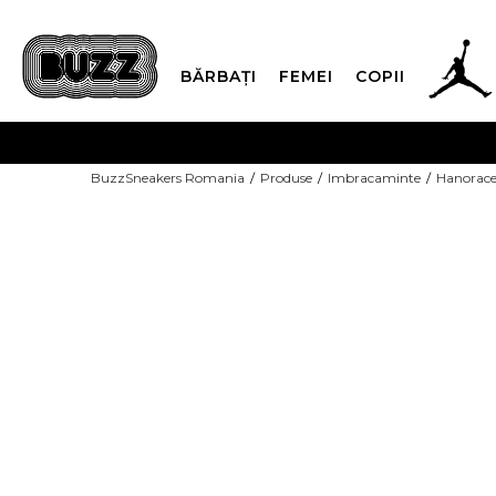
BĂRBAȚI
FEMEI
COPII
PLATA
BuzzSneakers Romania
Produse
Imbracaminte
Hanorac
CUMPĂRĂ ACUM, PLAT