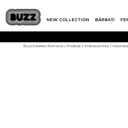
NEW COLLECTION
BĂRBAȚI
FE
PLATA
BuzzSneakers Romania
Produse
Imbracaminte
Hanorac
CUMPĂRĂ ACUM, PLAT