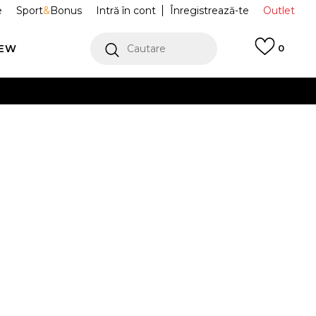
e
Sport
&
Bonus
Intră în cont
Înregistrează-te
Outlet
REW
Cautare
0
erCard!
cu Klarna
VEZI MAI MULT
e Solo Swoosh
DX1361-626
Alertă preț redus