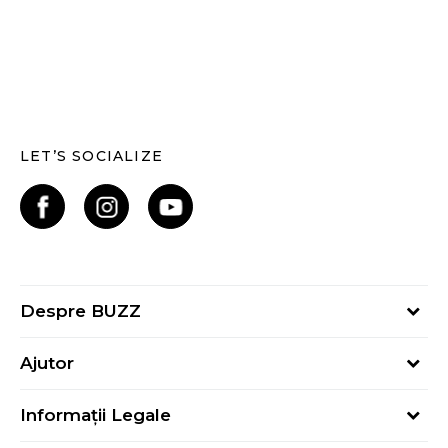
LET’S SOCIALIZE
Despre BUZZ
Despre noi
Ajutor
Hai în echipa noastră
Întrebări frecvente
Contact
Informații Legale
Cum cumpăr
Magazine