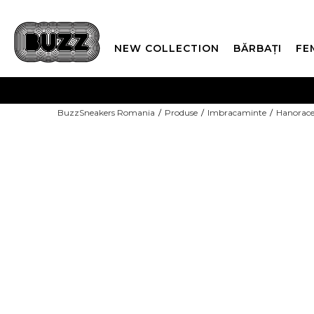
NEW COLLECTION
BĂRBAȚI
FE
PLATA
BuzzSneakers Romania
Produse
Imbracaminte
Hanorac
CUMPĂRĂ ACUM, PLAT