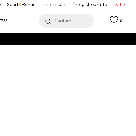
e
Sport
&
Bonus
Intră în cont
Înregistrează-te
Outlet
REW
Cautare
0
erCard!
cu Klarna
VEZI MAI MULT
e Tech
HV0949-234
M
L
L
XL
XL
2XL
2XL
3XL
3XL
E DISPONIBIL.