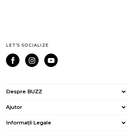
LET’S SOCIALIZE
Despre BUZZ
Despre noi
Ajutor
Hai în echipa noastră
Întrebări frecvente
Contact
Informații Legale
Cum cumpăr
Magazine