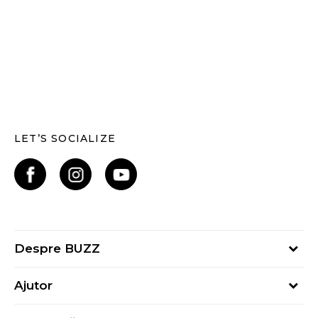
LET’S SOCIALIZE
Despre BUZZ
Despre noi
Ajutor
Hai în echipa noastră
Întrebări frecvente
Contact