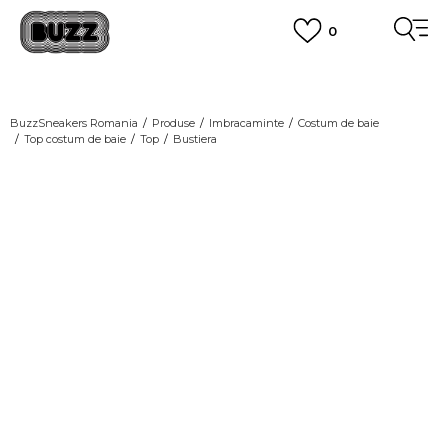
0
PLATA CU CARDUL
Plateste in siguranta cu cardul Visa sau MasterCard!
CUMPĂRĂ ACUM, PLATESTE MAI TÂRZIU
3 rate fără dobândă fără card de credit cu Klarna
BuzzSneakers Romania
Produse
Imbracaminte
Costum de baie
Top costum de baie
Top
Bustiera
VEZI MAI MULT