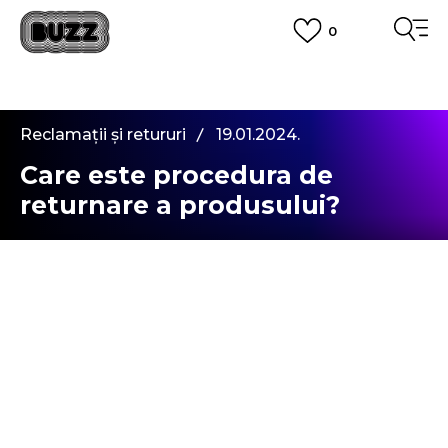
0
PLATA CU CARDUL
Plateste in siguranta cu cardul Visa sau MasterCard!
CUMPĂRĂ ACUM, PLATESTE MAI TÂRZIU
3 rate fără dobândă fără card de credit cu Klarna
Reclamații și retururi
19.01.2024.
VEZI MAI MULT
Care este procedura de
returnare a produsului?
Poți vedea procesul de returnare în detaliu
aici
.
A fost util acest articol
DA
NU