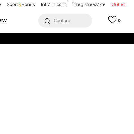
e
Sport
&
Bonus
Intră în cont
Înregistrează-te
Outlet
REW
Cautare
0
erCard!
cu Klarna
VEZI MAI MULT
e RBK CARDI
HD4780
Alertă preț redus