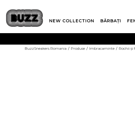
NEW COLLECTION
BĂRBAȚI
FE
PLATA
BuzzSneakers Romania
Produse
Imbracaminte
Rochii și 
CUMPĂRĂ ACUM, PLAT