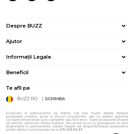
Despre BUZZ
Despre noi
Ajutor
Hai în echipa noastră
Întrebări frecvente
Contact
Informații Legale
Cum cumpăr
Magazine
Termeni și Condiții
Cum mă înregistrez
Blog
Beneficii
Politica de Confidențialitate
Retur
Sport&Bonus - Detalii
Politica Cookie
Starea comenzii
Te afli pe
Sport&Bonus - Regulament
ANPC
Procedura de retur
BUZZ RO
SCHIMBA
Card Cadou
ANPC – SAL
Condiții de livrare
Klarna - 3 rate fără dobândă
Incercam in permanenta sa oferim cat mai multe detalii despre
produsele noastre, poze si stocuri actualizate, dar nu putem garanta
ca toate informatiile sunt complete sau fara erori. Toate produsele afisate
pe site fac parte din oferta noastra, dar acest lucru nu presupune ca sunt
disponibile in permanenta. Detalii legate de disponibilitatea produselor
puteti obtine contactandu-ne la
031.229.94.33