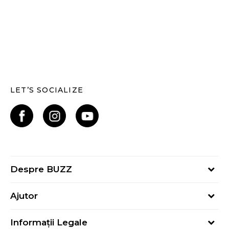
LET’S SOCIALIZE
Despre BUZZ
Despre noi
Ajutor
Hai în echipa noastră
Întrebări frecvente
Contact
Informații Legale