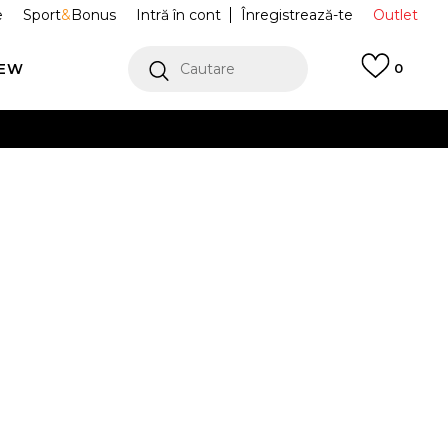
e
Sport
&
Bonus
Intră în cont
Înregistrează-te
Outlet
REW
Cautare
0
erCard!
cu Klarna
VEZI MAI MULT
larie SEMIURY
NP0A4GKBA671
GE MARIGOLD
Alertă preț redus