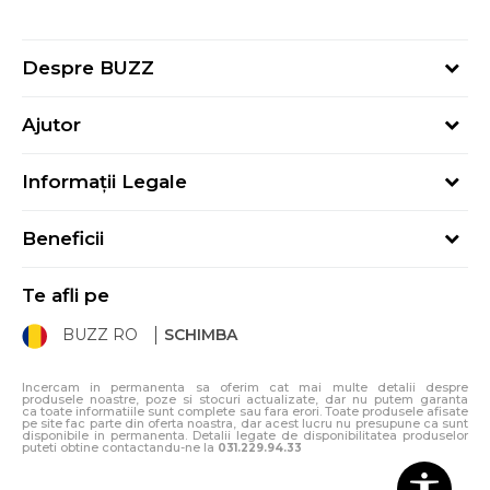
Despre BUZZ
Despre noi
Ajutor
Hai în echipa noastră
Întrebări frecvente
Contact
Informații Legale
Cum cumpăr
Magazine
Termeni și Condiții
Cum mă înregistrez
Blog
Beneficii
Politica de Confidențialitate
Retur
Sport&Bonus - Detalii
Politica Cookie
Starea comenzii
Te afli pe
Sport&Bonus - Regulament
ANPC
Procedura de retur
BUZZ RO
SCHIMBA
Card Cadou
ANPC – SAL
Condiții de livrare
Klarna - 3 rate fără dobândă
Incercam in permanenta sa oferim cat mai multe detalii despre
produsele noastre, poze si stocuri actualizate, dar nu putem garanta
ca toate informatiile sunt complete sau fara erori. Toate produsele afisate
pe site fac parte din oferta noastra, dar acest lucru nu presupune ca sunt
disponibile in permanenta. Detalii legate de disponibilitatea produselor
puteti obtine contactandu-ne la
031.229.94.33