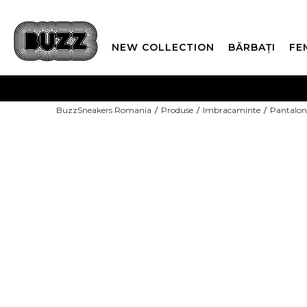
NEW COLLECTION
BĂRBAȚI
FE
PLATA
BuzzSneakers Romania
Produse
Imbracaminte
Pantalon
CUMPĂRĂ ACUM, PLAT
-10% COD NIKE