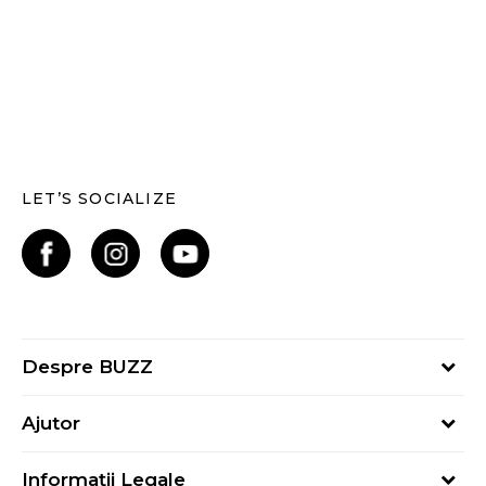
LET’S SOCIALIZE
Despre BUZZ
Despre noi
Ajutor
Hai în echipa noastră
Întrebări frecvente
Contact
Informații Legale