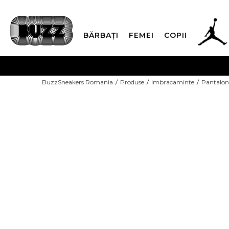
BĂRBAȚI
FEMEI
COPII
PLATA
BuzzSneakers Romania
Produse
Imbracaminte
Pantalon
CUMPĂRĂ ACUM, PLAT