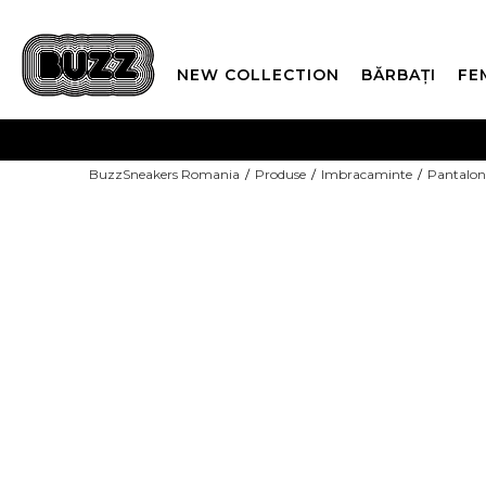
NEW COLLECTION
BĂRBAȚI
FE
PLATA
BuzzSneakers Romania
Produse
Imbracaminte
Pantalon
CUMPĂRĂ ACUM, PLAT